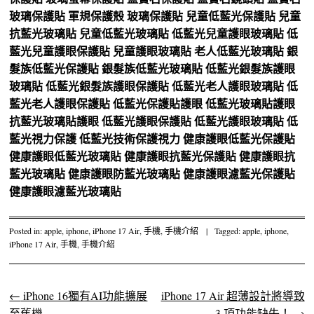
玻璃保護貼
軍規保護殼
玻璃保護貼
兒童低藍光保護貼
兒童
抗藍光玻璃貼
兒童低藍光玻璃貼
低藍光兒童護眼玻璃貼
低
藍光兒童護眼保護貼
兒童護眼玻璃貼
老人低藍光玻璃貼
銀
髮族低藍光保護貼
銀髮族低藍光玻璃貼
低藍光銀髮族護眼
玻璃貼
低藍光銀髮族護眼保護貼
低藍光老人護眼玻璃貼
低
藍光老人護眼保護貼
低藍光保護貼護眼
低藍光玻璃貼護眼
抗藍光玻璃貼護眼
低藍光護眼保護貼
低藍光護眼玻璃貼
低
藍光視力保護
低藍光技術保護視力
健康護眼低藍光保護貼
健康護眼低藍光玻璃貼
健康護眼抗藍光保護貼
健康護眼抗
藍光玻璃貼
健康護眼防藍光玻璃貼
健康護眼濾藍光保護貼
健康護眼濾藍光玻璃貼
Posted in:
apple
,
iphone
,
iPhone 17 Air
,
手機
,
手機介紹
|
Tagged:
apple
,
iphone
,
iPhone 17 Air
,
手機
,
手機介紹
←
iPhone 16獨有AI功能擴展
iPhone 17 Air 超薄設計將導致
Post navigation
至舊機
3 項功能缺失！
→