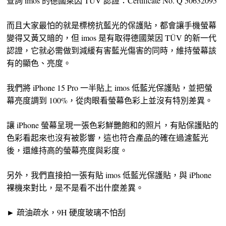
查詢 imos 的德國萊因 TÜV 認證：Certificate No. Q 50632095
而且大家最怕的就是標榜抗藍光的保護貼，都會讓手機螢幕
變得又黃又暗的，但 imos 是有取得德國萊因 TÜV 的新一代
認證，它就必需做到減緩有害藍光傷害的同時，維持螢幕該
有的顯色、亮度。
我們將 iPhone 15 Pro 一半貼上 imos 低藍光保護貼，並把螢
幕亮度調到 100%，從肉眼看螢幕色彩上並沒有特別差異。
讓 iPhone 螢幕呈現一張色彩鮮艷飽和的照片，有貼保護貼的
色彩看起來也沒有被影響，這也符合產品的確在過濾藍光
後，還維持高的螢幕亮度與彩度。
另外，我們直接拍一張有貼 imos 低藍光保護貼，與 iPhone
裸機來對比，是不是看不出什麼差異。
► 疏油疏水，9H 硬度玻璃不怕刮