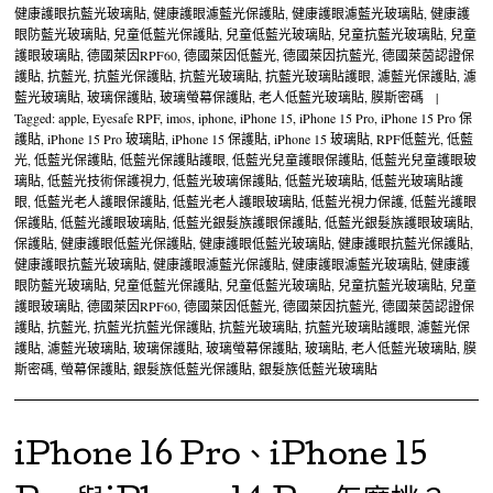
健康護眼抗藍光玻璃貼
,
健康護眼濾藍光保護貼
,
健康護眼濾藍光玻璃貼
,
健康護
眼防藍光玻璃貼
,
兒童低藍光保護貼
,
兒童低藍光玻璃貼
,
兒童抗藍光玻璃貼
,
兒童
護眼玻璃貼
,
德國萊因RPF60
,
德國萊因低藍光
,
德國萊因抗藍光
,
德國萊茵認證保
護貼
,
抗藍光
,
抗藍光保護貼
,
抗藍光玻璃貼
,
抗藍光玻璃貼護眼
,
濾藍光保護貼
,
濾
藍光玻璃貼
,
玻璃保護貼
,
玻璃螢幕保護貼
,
老人低藍光玻璃貼
,
膜斯密碼
|
Tagged:
apple
,
Eyesafe RPF
,
imos
,
iphone
,
iPhone 15
,
iPhone 15 Pro
,
iPhone 15 Pro 保
護貼
,
iPhone 15 Pro 玻璃貼
,
iPhone 15 保護貼
,
iPhone 15 玻璃貼
,
RPF低藍光
,
低藍
光
,
低藍光保護貼
,
低藍光保護貼護眼
,
低藍光兒童護眼保護貼
,
低藍光兒童護眼玻
璃貼
,
低藍光技術保護視力
,
低藍光玻璃保護貼
,
低藍光玻璃貼
,
低藍光玻璃貼護
眼
,
低藍光老人護眼保護貼
,
低藍光老人護眼玻璃貼
,
低藍光視力保護
,
低藍光護眼
保護貼
,
低藍光護眼玻璃貼
,
低藍光銀髮族護眼保護貼
,
低藍光銀髮族護眼玻璃貼
,
保護貼
,
健康護眼低藍光保護貼
,
健康護眼低藍光玻璃貼
,
健康護眼抗藍光保護貼
,
健康護眼抗藍光玻璃貼
,
健康護眼濾藍光保護貼
,
健康護眼濾藍光玻璃貼
,
健康護
眼防藍光玻璃貼
,
兒童低藍光保護貼
,
兒童低藍光玻璃貼
,
兒童抗藍光玻璃貼
,
兒童
護眼玻璃貼
,
德國萊因RPF60
,
德國萊因低藍光
,
德國萊因抗藍光
,
德國萊茵認證保
護貼
,
抗藍光
,
抗藍光抗藍光保護貼
,
抗藍光玻璃貼
,
抗藍光玻璃貼護眼
,
濾藍光保
護貼
,
濾藍光玻璃貼
,
玻璃保護貼
,
玻璃螢幕保護貼
,
玻璃貼
,
老人低藍光玻璃貼
,
膜
斯密碼
,
螢幕保護貼
,
銀髮族低藍光保護貼
,
銀髮族低藍光玻璃貼
iPhone 16 Pro、iPhone 15