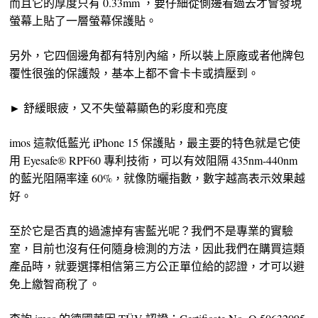
而且它的厚度只有 0.33mm ，要仔細從側邊看過去才會發現
螢幕上貼了一層螢幕保護貼。
另外，它四個邊角都有特別內縮，所以裝上原廠或者他牌包
覆性很強的保護殻，基本上都不會卡卡或擠壓到。
► 舒緩眼疲，又不失螢幕顯色的彩度和亮度
imos 這款低藍光 iPhone 15 保護貼，最主要的特色就是它使
用 Eyesafe® RPF60 專利技術，可以有效阻隔 435nm-440nm
的藍光阻隔率達 60%，就像防曬指數，數字越高表示效果越
好。
至於它是否真的過濾掉有害藍光呢？我們不是專業的實驗
室，目前也沒有任何隨身檢測的方法，因此我們在購買這類
產品時，就要選擇相信第三方公正單位給的認證，才可以避
免上繳智商稅了。