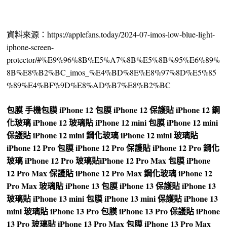
資料來源：https://applefans.today/2024-07-imos-low-blue-light-
iphone-screen-
protector/#%E9%96%8B%E5%A7%8B%E5%8B%95%E6%89%
8B%E8%B2%BC_imos_%E4%BD%8E%E8%97%8D%E5%85
%89%E4%BF%9D%E8%AD%B7%E8%B2%BC
包膜
手機包膜
iPhone 12 包膜
iPhone 12 保護貼
iPhone 12 鋼
化玻璃
iPhone 12 玻璃貼
iPhone 12 mini 包膜
iPhone 12 mini
保護貼
iPhone 12 mini 鋼化玻璃
iPhone 12 mini 玻璃貼
iPhone 12 Pro 包膜
iPhone 12 Pro 保護貼
iPhone 12 Pro 鋼化
玻璃
iPhone 12 Pro 玻璃貼
iPhone 12 Pro Max 包膜
iPhone
12 Pro Max 保護貼
iPhone 12 Pro Max 鋼化玻璃
iPhone 12
Pro Max 玻璃貼
iPhone 13 包膜
iPhone 13 保護貼
iPhone 13
玻璃貼
iPhone 13 mini 包膜
iPhone 13 mini 保護貼
iPhone 13
mini 玻璃貼
iPhone 13 Pro 包膜
iPhone 13 Pro 保護貼
iPhone
13 Pro 玻璃貼
iPhone 13 Pro Max 包膜
iPhone 13 Pro Max