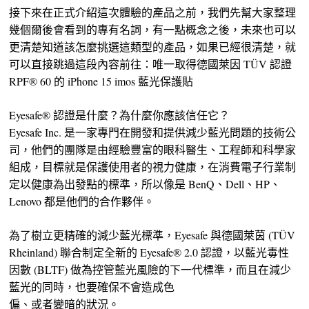
接下來在正式介紹這次體驗的產品之前，我們先幫大家整理
幾個爾後會看到的專有名詞，有一點概念之後，未來也可以
更清楚知道該怎麼挑選這類型的產品，如果已經很清楚，就
可以直接跳過這段內容前往：唯一取得德國萊因 TÜV 認證
RPF® 60 的 iPhone 15 imos 藍光保護貼
Eyesafe® 認證是什麼？為什麼你應該信任它？
Eyesafe Inc. 是一家專門在開發和提供減少藍光問題的技術公
司，他們的團隊是由經驗豐富的眼科醫生、工程師和科學家
組成，目標就是保護使用者的視力健康，在消費電子行業制
定以健康為出發點的標準，所以像是 BenQ、Dell、HP、
Lenovo 都是他們的合作夥伴。
為了樹立更精確的減少藍光標準，Eyesafe 與德國萊茵 (TÜV
Rheinland) 聯合制定全新的 Eyesafe® 2.0 認證，以藍光毒性
因數 (BLTF) 做為控管藍光風險的下一代標準，而且在減少
藍光的同時，也要確保不會造成色
偏、或者變暗的狀況。