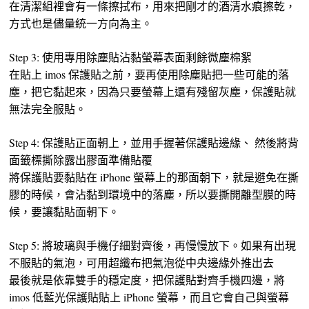
在清潔組裡會有一條擦拭布，用來把剛才的酒清水痕擦乾，
方式也是儘量統一方向為主。
Step 3: 使用專用除塵貼沾黏螢幕表面剩餘微塵棉絮
在貼上 imos 保護貼之前，要再使用除塵貼把一些可能的落
塵，把它黏起來，因為只要螢幕上還有殘留灰塵，保護貼就
無法完全服貼。
Step 4: 保護貼正面朝上，並用手握著保護貼邊緣、 然後將背
面籤標撕除露出膠面準備貼覆
將保護貼要黏貼在 iPhone 螢幕上的那面朝下，就是避免在撕
膠的時候，會沾黏到環境中的落塵，所以要撕開離型膜的時
候，要讓黏貼面朝下。
Step 5: 將玻璃與手機仔細對齊後，再慢慢放下。如果有出現
不服貼的氣泡，可用超纖布把氣泡從中央邊緣外推出去
最後就是依靠雙手的穩定度，把保護貼對齊手機四邊，將
imos 低藍光保護貼貼上 iPhone 螢幕，而且它會自己與螢幕