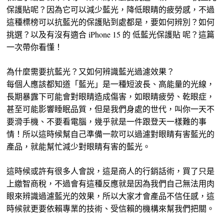
保護貼呢？因為它可以減少藍光，降低眼睛的疲勞感，不過
這種標榜可以抗藍光的保護貼到處都是，要如何辨別？如何
挑選？以及有沒有適合 iPhone 15 的 低藍光保護貼 呢？這篇
一次帶你看懂！
為什麼需要抗藍光？又如何辨識藍光過濾效果？
每個人應該都知道「藍光」是一種短波長、高能量的光線，
長期暴露下可能會對眼睛造成傷害，如眼睛疲勞、乾眼症，
甚至可能影響睡眠品質，但是我們身處的世代，叫你一天不
要滑手機、不要看電腦，幾乎就是一件跟登天一樣難的事
情！所以這時候幫自己準備一款可以過濾對眼睛有害藍光的
產品，就能幫忙減少對眼睛有害的藍光。
這時候或許有很多人會說，這是商人的行銷話術，買了只是
上繳智商稅，不過會有這種反應就是因為我們自己無法用肉
眼來辨識過濾藍光的效果，所以大家才會產品不信任感，這
時候就更要依賴專業的技術、受信賴的機構來幫我們把關。