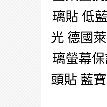
璃貼 低
光 德國
璃螢幕保
頭貼 藍