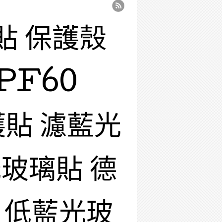
貼 保護殼
PF60
護貼 濾藍光
玻璃貼 德
 低藍光玻