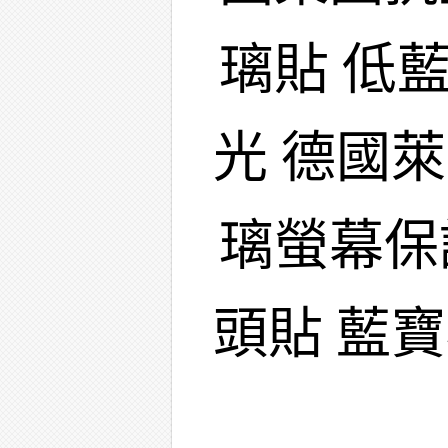
璃貼 低
光 德國
璃螢幕保
頭貼 藍