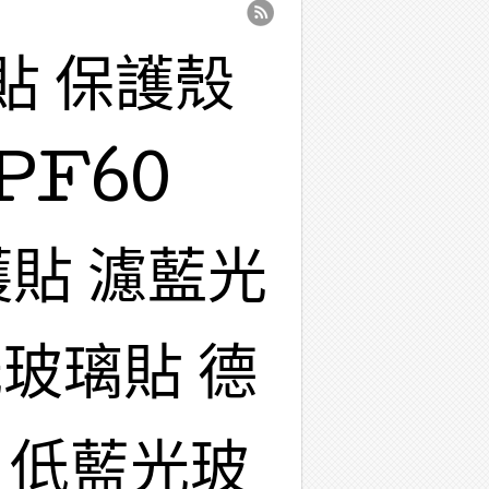
貼 保護殼
PF60
護貼 濾藍光
玻璃貼 德
 低藍光玻