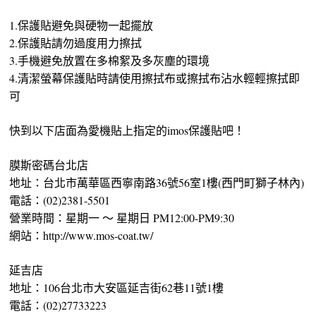
1.保護貼避免與硬物一起擺放
2.保護貼請勿過度用力擦拭
3.手機避免放置在多棉絮及多灰塵的環境
4.清潔螢幕保護貼時請使用擦拭布或擦拭布沾水輕輕擦拭即
可
快到以下店面為愛機貼上指定的imos保護貼吧！
膜斯密碼台北店
地址：台北市萬華區西寧南路36號56室1樓(西門町獅子林內)
電話：(02)2381-5501
營業時間：星期一 ～ 星期日 PM12:00-PM9:30
網站：http://www.mos-coat.tw/
延吉店
地址：106台北市大安區延吉街62巷11號1樓
電話：(02)27733223