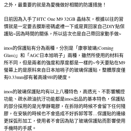
之外，最重要的就是為愛機做好相關的防護措施！
日前因為入手了HTC One M9 32GB 晶絲灰，根據以往的習
慣就是一定要去膜斯密碼處禮一下或是買回家自己DIY貼保
護貼~因為時間的關係，所以這次也是自己帶回家動手做~
imos的保護貼有分為兩種，分別是「康寧玻璃(Corning
Glass)」和「AGC日本旭哨子」兩種，雖然所使用的材料有
所不同，但是兩者的強度和厚度都是一樣的~今天要貼在M9
螢幕上的是原料來自日本旭哨子的玻璃保護貼，整體厚度僅
有0.33mm卻有著高達9H的硬度。
imos的玻璃保護貼均有以上八種特色，高透光、不影響觸控
功能、疏水疏油抗汙功能都是imos出品的基本特色，保護貼
的部分採用的是光學靜電膠，在拆除的時候不會留下任何殘
膠，在安裝的時候也不會造成不好拆卸等等…保護貼的邊緣
更採弧形加工，使用者不會因為貼了玻璃保護貼而影響使用
手機時的手感。