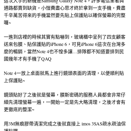
這次入手的新機是Samsung Galaxy Note 4，許多電信業者與
通路都賣到缺貨，小愷費盡心思才終於拿到一支手機，費盡
千辛萬苦得來的手機當然要先貼上保護貼以確保螢幕的完整
囉~
一進到店裡的時候其實有點嚇到，玻璃櫃中呈列了四支顧客
送來包膜、貼保護貼的iPhone 6，可見iPhone 6這次在台灣多
麼的暢銷，當然Note 4也不惶多讓…排隊都不知道要排到民
國幾年才有手機了QAQ
Note 4一放上桌面就馬上進行鏡頭表面的清理，以便順利貼
上保護貼~
鏡頭貼好了之後就是螢幕，膜斯密碼的服務人員都會非常仔
細先清理螢幕一遍，一開始一定是先大略清理，之後才會有
更徹底的整潔~
用3M無痕膠帶清潔完成之後就直接上 imos 3SAS疏水疏油保
護貼囉~