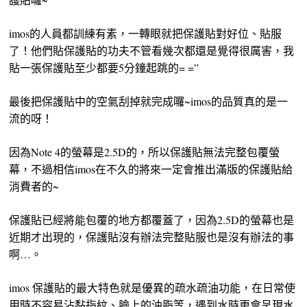
imos的人員都訓練有素，一轉眼就把保護貼對好位、貼服
了！他們貼保護貼的功夫不管看幾次都還是覺得很厲害，我
貼一張保護貼至少都要5分鐘起跳的= =”
最後把保護貼中的空氣刮掉就完成囉~imos的品質真的是一
流的呀！
因為Note 4的螢幕是2.5D的，所以保護貼無法完整包覆螢
幕，不過相信imos在不久的將來一定會推出滿版的保護貼給
消費者的~
保護貼已經將能包覆的地方都覆蓋了，因為2.5D的螢幕也是
近期才出現的，保護貼沒有辦法完整貼服也是沒有辦法的事
啊…。
imos 保護貼的最大特色就是優異的疏水疏油功能，在日常使
用時不容易沾黏指紋、臉上的油脂等，遇到水時更會呈現水