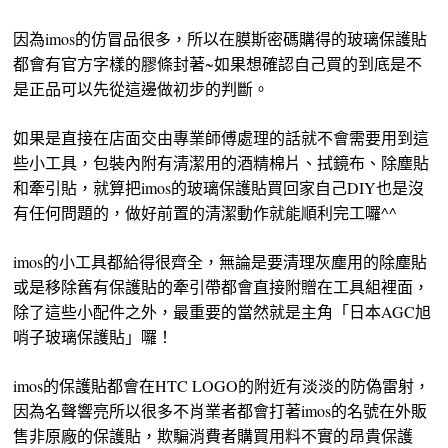
因為imos的仿冒品很多，所以在膜斯密碼購得的玻璃保護貼
都會有官方字樣的膠條封著~如果想確認自己買的到底是不
是正品可以先從這邊做初步的判斷。
如果是直接在店面交由專業師傅處理的話就不會需要用到這
些小工具，包裝內附有清潔用的酒精棉片、拭鏡布、除塵貼
和牽引貼，就算把imos的玻璃保護貼買回家自己DIY也是沒
有任何問題的，做好前置的清潔動作就能順利完工囉^^
imos的小工具都給得很齊全，無論是要清理灰塵用的除塵貼
或是移除舊有保護貼的牽引帶都會直接附贈在工具組裡面，
除了這些小配件之外，最重要的當然就是主角「日本AGC旭
哨子玻璃保護貼」囉！
imos的保護貼都會在HTC LOGO的附近有淡淡的防偽雷射，
因為名聲響亮所以很多不肖業者都會打著imos的名號在外販
售非原廠的保護貼，欺騙消費者購買用料不實的昂貴保護