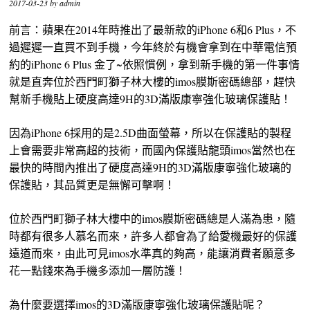
2017-03-23
by
admin
前言：蘋果在2014年時推出了最新款的iPhone 6和6 Plus，不
過遲遲一直買不到手機，今年終於有機會拿到在中華電信預
約的iPhone 6 Plus 金了~依照慣例，拿到新手機的第一件事情
就是直奔位於西門町獅子林大樓的imos膜斯密碼總部，趕快
幫新手機貼上硬度高達9H的3D滿版康寧強化玻璃保護貼！
因為iPhone 6採用的是2.5D曲面螢幕，所以在保護貼的製程
上會需要非常高超的技術，而國內保護貼龍頭imos當然也在
最快的時間內推出了硬度高達9H的3D滿版康寧強化玻璃的
保護貼，其品質更是無懈可擊啊！
位於西門町獅子林大樓中的imos膜斯密碼總是人滿為患，隨
時都有很多人慕名而來，許多人都會為了給愛機最好的保護
遠道而來，由此可見imos水準真的夠高，能讓消費者願意多
花一點錢來為手機多添加一層防護！
為什麼要選擇imos的3D滿版康寧強化玻璃保護貼呢？