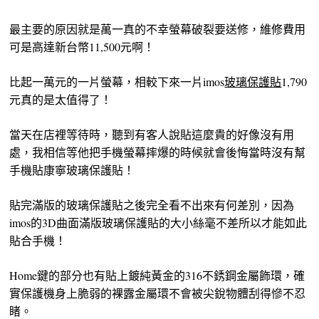
最主要的原因就是萬一真的不幸螢幕破裂要送修，維修費用
可是高達新台幣11,500元啊！
比起一萬元的一片螢幕，相較下來一片imos
玻璃保護貼
1,790
元真的是太值得了！
當天在店裡等待時，聽到有客人說貼這麼貴的好像沒有用
處，我相信等他把手機螢幕摔爆的時候就會後悔當時沒有幫
手機貼康寧玻璃保護貼！
貼完滿版的玻璃保護貼之後完全看不出來有何差別，因為
imos的3D曲面滿版玻璃保護貼的大小絲毫不差所以才能如此
貼合手機！
Home鍵的部分也有貼上鍍純黃金的316不銹鋼金屬飾環，確
實保護機身上脆弱的裸露金屬環不會被尖銳物體刮得慘不忍
睹。