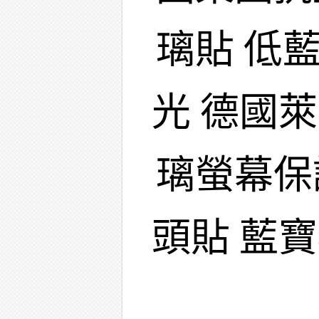
璃貼 低
光 德國
璃螢幕保
頭貼 藍