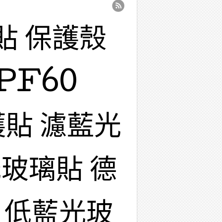
貼 保護殼
PF60
護貼 濾藍光
玻璃貼 德
 低藍光玻