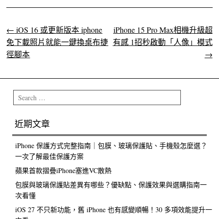
←
iOS 16 或更新版本 iphone
iPhone 15 Pro Max相機升級超
Post navigation
免下載照片就能一鍵換桌布捷
有感 1招秒啟動「人像」模式
徑腳本
→
Search
近期文章
iPhone 保護方式完整指南｜包膜、玻璃保護貼、手機殼怎麼選？
一次了解最佳保護方案
蘋果首款摺疊iPhone塞進VC散熱
包膜與玻璃保護貼差異有哪些？優缺點、保護效果與選購指南一
次看懂
iOS 27 不只新功能，舊 iPhone 也有感變順暢！30 多項效能提升一