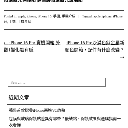
Posted in:
apple
,
iphone
,
iPhone 16
,
手機
,
手機介紹
|
Tagged:
apple
,
iphone
,
iPhone
16
,
手機
,
手機介紹
←
iPhone 16 Pro 實機開箱 外
iPhone 16 Pro沙漠色鈦金屬新
Post navigation
觀1變化超有感
顏色開箱，配件有什麼改變？
→
Search
近期文章
蘋果首款摺疊iPhone塞進VC散熱
包膜與玻璃保護貼差異有哪些？優缺點、保護效果與選購指南一
次看懂