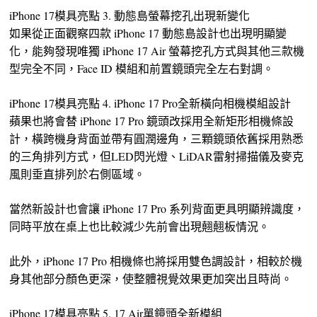
iPhone 17模具亮點 3. 動態島螢幕挖孔出現新變化
如果從正面觀察四款 iPhone 17 動態島設計也出現明顯變
化，能夠發現唯獨 iPhone 17 Air 螢幕挖孔方式與其他三款機
型完全不同，Face ID 模組和前置鏡頭完全左右對調。
iPhone 17模具亮點 4. iPhone 17 Pro全新橫向相機模組設計
蘋果也將會替 iPhone 17 Pro 鏡頭改採用全新矩形相機條設
計，橫跨機身背面並帶有圓潤邊角，三顆鏡頭依舊採用熟悉
的三角排列方式，但LED閃光燈、LiDAR雷射掃描儀及麥克
風則垂直排列於右側區域。
當然新設計也會讓 iPhone 17 Pro 系列背面更具明顯辨識度，
同時平放在桌上也比較減少先前會出現翹翹板情況。
此外，iPhone 17 Pro 相機條也將採用雙色調設計，相較於機
身其他部分顏色更深，使整體視覺效果更加突出且時尚。
iPhone 17模具亮點 5. 17 Air單鏡頭全新模組