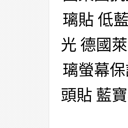
璃貼 低
光 德國
璃螢幕保
頭貼 藍