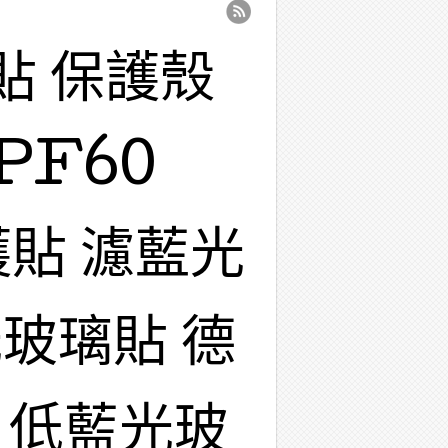
貼 保護殼
PF60
護貼 濾藍光
玻璃貼 德
 低藍光玻