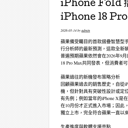
iPhone Fo
iPhone 18 Pro
2026-05-14
by
admin
蘋果備受矚目的首款摺疊智慧型手機i
行分析師的最新預測，這款全新
普遍預期蘋果依然會在2026年9月的秋
18 Pro Max共同發表，但消費
蘋果過往的新機發布策略分析
回顧蘋果過去的銷售歷史，自從iP
機，但針對具有突破性設計或定
有先例；例如當年的iPhone X是在11
在10月份才正式進入市場；因此
獨立上市，完全符合蘋果一直以
生產進度與軟體支援亮點