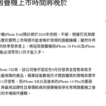
ld 摺疊機上市時間將晚於
Phone Fold預計將於2026年亮相，不過，根據巴克萊銀
裝置的實際上市時間可能會晚於常規的旗艦機種；雖然外界
季發表會上，將這款摺疊機與iPhone 18 Pro以及iPhone
者可能必須等到12月才能入手。
hone 5以來，該公司幾乎固定在9月份發表並發售新款手
位最高階的產品，蘋果延後數個月才開放購買的策略其實早
月發售，而iPhone XR以及後來的iPhone 14 Plus也都是
，將最具話題性且單價較高的摺疊機安排在常規旗艦機之後
來的市場操作邏輯。