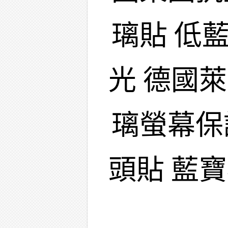
璃貼 低
光 德國
璃螢幕保
頭貼 藍