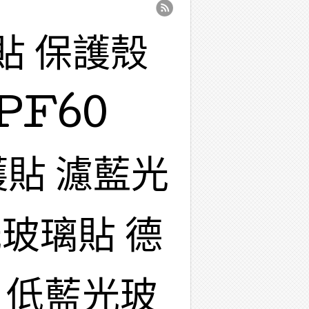
貼 保護殼
PF60
護貼 濾藍光
玻璃貼 德
 低藍光玻