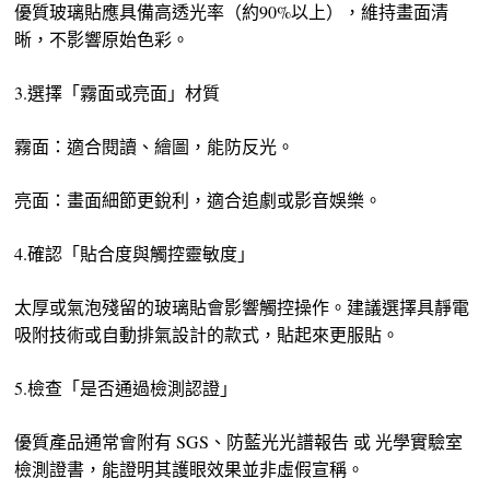
優質玻璃貼應具備高透光率（約90%以上），維持畫面清
晰，不影響原始色彩。
3.選擇「霧面或亮面」材質
霧面：適合閱讀、繪圖，能防反光。
亮面：畫面細節更銳利，適合追劇或影音娛樂。
4.確認「貼合度與觸控靈敏度」
太厚或氣泡殘留的玻璃貼會影響觸控操作。建議選擇具靜電
吸附技術或自動排氣設計的款式，貼起來更服貼。
5.檢查「是否通過檢測認證」
優質產品通常會附有 SGS、防藍光光譜報告 或 光學實驗室
檢測證書，能證明其護眼效果並非虛假宣稱。