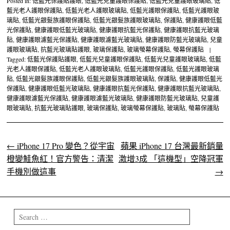
Posted in:
低藍光保護貼護眼
,
低藍光兒童護眼保護貼
,
低藍光兒童護眼玻璃貼
,
低
藍光老人護眼保護貼
,
低藍光老人護眼玻璃貼
,
低藍光護眼保護貼
,
低藍光護眼玻
璃貼
,
低藍光銀髮族護眼保護貼
,
低藍光銀髮族護眼玻璃貼
,
保護貼
,
健康護眼低藍
光保護貼
,
健康護眼低藍光玻璃貼
,
健康護眼抗藍光保護貼
,
健康護眼抗藍光玻璃
貼
,
健康護眼濾藍光保護貼
,
健康護眼濾藍光玻璃貼
,
健康護眼防藍光玻璃貼
,
兒童
護眼玻璃貼
,
抗藍光玻璃貼護眼
,
玻璃保護貼
,
玻璃螢幕保護貼
,
螢幕保護貼
|
Tagged:
低藍光保護貼護眼
,
低藍光兒童護眼保護貼
,
低藍光兒童護眼玻璃貼
,
低藍
光老人護眼保護貼
,
低藍光老人護眼玻璃貼
,
低藍光護眼保護貼
,
低藍光護眼玻璃
貼
,
低藍光銀髮族護眼保護貼
,
低藍光銀髮族護眼玻璃貼
,
保護貼
,
健康護眼低藍光
保護貼
,
健康護眼低藍光玻璃貼
,
健康護眼抗藍光保護貼
,
健康護眼抗藍光玻璃貼
,
健康護眼濾藍光保護貼
,
健康護眼濾藍光玻璃貼
,
健康護眼防藍光玻璃貼
,
兒童護
眼玻璃貼
,
抗藍光玻璃貼護眼
,
玻璃保護貼
,
玻璃螢幕保護貼
,
玻璃貼
,
螢幕保護貼
←
iPhone 17 Pro 變色？從宇宙
蘋果 iPhone 17 台灣最新銷量
Post navigation
橙變鮭魚紅！官方警告：清潔
激增3成 「這機型」空降冠軍
手機別做這事
→
Search