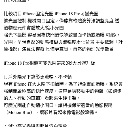
比較項目 iPhone固定光圈 iPhone 18 Pro可變光圈
進光量控制 機械開口固定，僅能靠軟體演算法調整亮度 透
過物理元件實體放大/縮小光圈
強光下錄影 容易因為快門過快導致畫面卡頓或過曝 可縮小
光圈，呈現自然的動態模糊與流暢度虛化背景 主要依賴「計
算攝影」演算法模擬 具備更真實、自然的物理光學散景
iPhone 18 Pro相機可變光圈帶來的5大具體升級
1. 戶外陽光下錄影更流暢、不卡頓
現有 iPhone 在大太陽下拍攝時，為了避免畫面過曝，系統會
強制開啟極高的快門速度，這容易讓移動中的物體（如跑步
的人、行駛的車輛）看起來生硬卡頓。
可變光圈能自動縮小開口，讓相機保留適當的動態模糊
（Motion Blur），讓影片看起來像電影般流暢。
2. 減少高光過曝與照片泛白現象