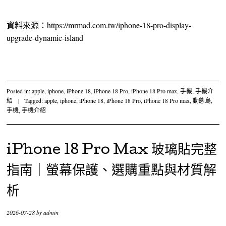
資料來源：https://mrmad.com.tw/iphone-18-pro-display-
upgrade-dynamic-island
Posted in:
apple
,
iphone
,
iPhone 18
,
iPhone 18 Pro
,
iPhone 18 Pro max
,
手機
,
手機介
紹
|
Tagged:
apple
,
iphone
,
iPhone 18
,
iPhone 18 Pro
,
iPhone 18 Pro max
,
動態島
,
手機
,
手機介紹
iPhone 18 Pro Max 玻璃貼完整
指南｜螢幕保護、選購重點與材質解
析
2026-07-28
by
admin