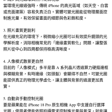
當環境光線過強時，傳統 iPhone 的高光區域（如天空、白雲
或亮面建築）容易失真泛白。實體可變光圈能從物理層面控
制進光量，有效保留畫面的細節與色彩飽和度。
3. 照片畫質更銳利
在光線充足的環境下，稍微縮小光圈可以有效提升鏡頭的光
學解析度，消除相機常見的「邊緣畫質軟化」問題，讓整張
照片從中心到四周都保持極高清晰度。
4. 人像模式散景更自然
目前的「人像模式」多半是靠 A 系列晶片透過算力硬摳邊框
與模糊背景，有時邊緣（如頭髮）會顯得不自然。可變光圈
能提供真正的物理光學虛化，讓主體與背景的過渡更加真
實。
5. 自動貨手動控制光圈
要是蘋果能在 iPhone 18 Pro 原生相機 App 中支援自行選擇
光圈，使用者便能依照拍攝需求控制進光量與景深，就能讓