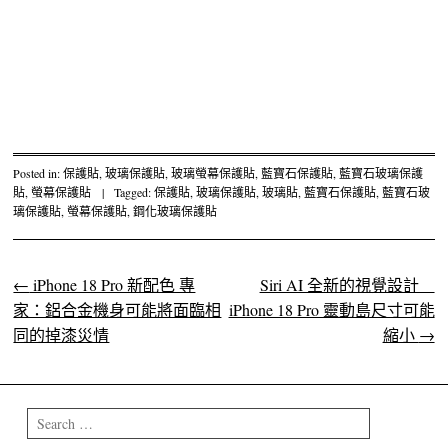
Posted in:
保護貼
,
玻璃保護貼
,
玻璃螢幕保護貼
,
藍寶石保護貼
,
藍寶石玻璃保護
貼
,
螢幕保護貼
|
Tagged:
保護貼
,
玻璃保護貼
,
玻璃貼
,
藍寶石保護貼
,
藍寶石玻
璃保護貼
,
螢幕保護貼
,
鋼化玻璃保護貼
←
iPhone 18 Pro 新配色 專
Siri AI 全新的視覺設計
Post navigation
家：鋁合金機身可能將面臨相
iPhone 18 Pro 靈動島尺寸可能
同的掉漆災情
縮小
→
Search