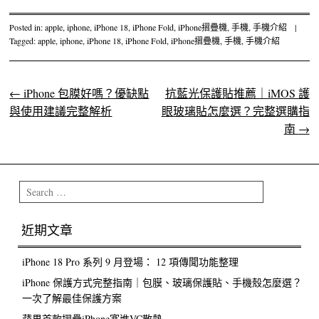
Posted in:
apple
,
iphone
,
iPhone 18
,
iPhone Fold
,
iPhone摺疊機
,
手機
,
手機介紹
|
Tagged:
apple
,
iphone
,
iPhone 18
,
iPhone Fold
,
iPhone摺疊機
,
手機
,
手機介紹
←
iPhone 包膜好嗎？優缺點
抗藍光保護貼推薦｜iMOS 護
Post navigation
與使用建議完整解析
眼玻璃貼怎麼選？完整選購指
南
→
Search
近期文章
iPhone 18 Pro 系列 9 月登場： 12 項傳聞功能整理
iPhone 保護方式完整指南｜包膜、玻璃保護貼、手機殼怎麼選？
一次了解最佳保護方案
蘋果首款摺疊iPhone塞進VC散熱