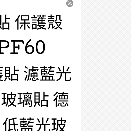
貼 保護殼
PF60
護貼 濾藍光
玻璃貼 德
 低藍光玻