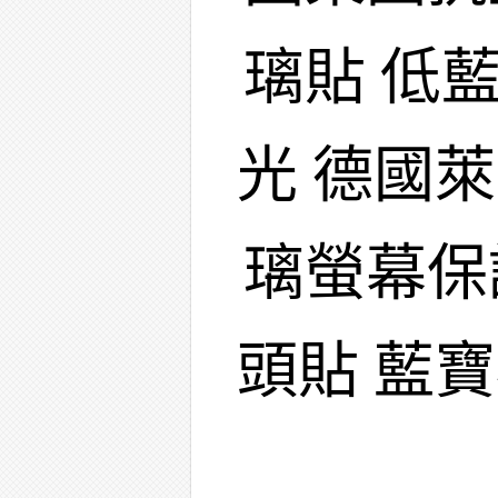
璃貼 低
光 德國
璃螢幕保
頭貼 藍