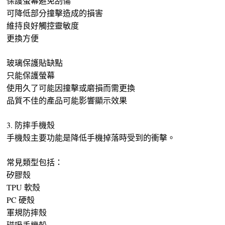
保護螢幕避免刮傷
可降低部分撞擊造成的損害
維持良好觸控靈敏度
更換方便
玻璃保護貼缺點
只能保護螢幕
使用久了可能因撞擊或磨損而需更換
品質不佳的產品可能影響顯示效果
3. 防摔手機殼
手機殼主要功能是降低手機掉落時受到的衝擊。
常見類型包括：
矽膠殼
TPU 軟殼
PC 硬殼
軍規防摔殼
磁吸手機殼