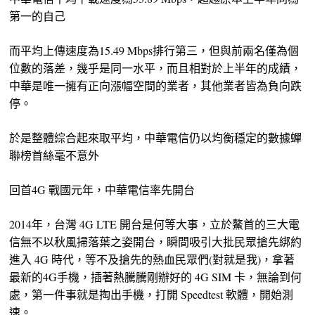
第一的自己
而平均上傳速度為15.49 Mbps排行第三，但與前兩名僅為個
位數的落差，幾乎是同一水平，而且相對於上半年的成績，
中華是唯一擁有正向漲幅空間的業者，其他業者皆為負向跌
停。
於是整體綜合起來取平均，中華電信仍以均衡穩定的數據蟬
聯榜首絲毫不意外
回首4G 戰國元年，中華電信率先開台
2014年，台灣 4G LTE 開台是何等大事，立於鰲首的三大電
信無不以秋風掃落葉之姿開台，瞬間吸引大批民眾搶先綁約
進入 4G 時代，等不及搶先的熱血民眾們(對就是我)，拿著
最新的4G手機，插著熱騰騰剛辦好的 4G SIM 卡，無論到何
處，第一件事就是掏出手機，打開 Speedtest 軟體，開始測
速。