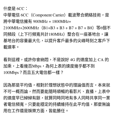
什麼是 6CC：
中華電信 6CC（Component Carrier）載波聚合網絡技術，是
將中華電信擁有 900MHz + 1800MHz+
2100MHz+2600MHz（B1+B3 + B3 + B7 + B7 + B8）等6個不
同頻段（上下行頻寬共計180MHz）整合在一座基地台，讓
基地台的容量最大化，以提升客戶最多的尖峰時刻之客戶下
載速率。
看到這裡，或許你會納悶，不是說好 4G 的速度加上 CA 的
加乘，上看幾百Mbps，為何上表的速度幾乎都不到
100Mbps？而且五大電信都一樣？
因為那是平均值，相對於理想狀態中的理論值而言，本來就
不可一概而論，然而要能隨時順暢的看影片、直播，上表中
的速度早已綽綽有餘，就算同時同地有多人同時共享同一業
者電信頻寬，只要能穩定的持續維持在此平均值，那麼無論
用在工作還是娛樂方面，皆能勝任。