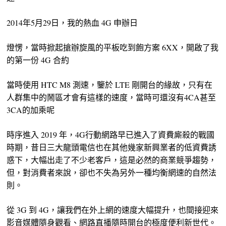
2014年5月29日，我的熱血 4G 申辦日
燈愣，當時掀起搶辦旋風的平板吃到飽方案 6XX，開啟了我
的第一份 4G 合約
當時使用 HTC M8 測速，鑒於 LTE 剛開台的緣故，只有在
人群集中的鬧區才會有這樣的速度，當時可還沒有4CA甚至
3CA的加乘呢
時序進入 2019 年，4G行動網路早已進入了資費廝殺的戰國
時期，昔日三大龍頭電信也在其他幾家新興業者的低資費誘
惑下，大幅出走了不少老客戶，這是必然的商業競爭趨勢，
但，對消費者來說，卻也不失為另外一種均衡網速的自然法
則。
從 3G 到 4G，讓我們在外上網的速度大幅提升，也間接迎來
影音媒體隨身觀看、網路直播隨時開台的極度便利新世代。