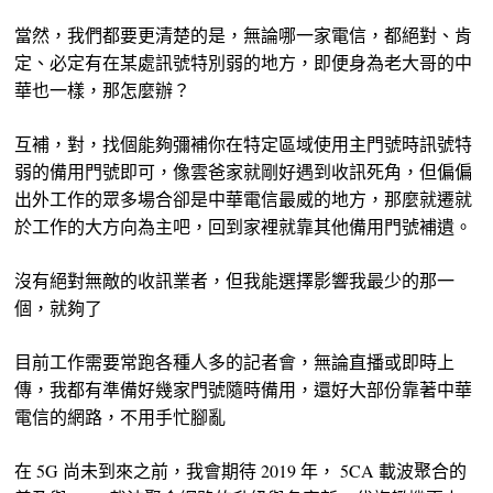
當然，我們都要更清楚的是，無論哪一家電信，都絕對、肯
定、必定有在某處訊號特別弱的地方，即便身為老大哥的中
華也一樣，那怎麼辦？
互補，對，找個能夠彌補你在特定區域使用主門號時訊號特
弱的備用門號即可，像雲爸家就剛好遇到收訊死角，但偏偏
出外工作的眾多場合卻是中華電信最威的地方，那麼就遷就
於工作的大方向為主吧，回到家裡就靠其他備用門號補遺。
沒有絕對無敵的收訊業者，但我能選擇影響我最少的那一
個，就夠了
目前工作需要常跑各種人多的記者會，無論直播或即時上
傳，我都有準備好幾家門號隨時備用，還好大部份靠著中華
電信的網路，不用手忙腳亂
在 5G 尚未到來之前，我會期待 2019 年， 5CA 載波聚合的