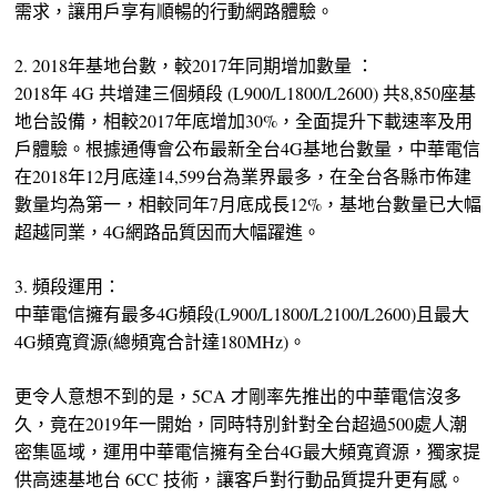
需求，讓用戶享有順暢的行動網路體驗。
2. 2018年基地台數，較2017年同期增加數量 ：
2018年 4G 共增建三個頻段 (L900/L1800/L2600) 共8,850座基
地台設備，相較2017年底增加30%，全面提升下載速率及用
戶體驗。根據通傳會公布最新全台4G基地台數量，中華電信
在2018年12月底達14,599台為業界最多，在全台各縣市佈建
數量均為第一，相較同年7月底成長12%，基地台數量已大幅
超越同業，4G網路品質因而大幅躍進。
3. 頻段運用：
中華電信擁有最多4G頻段(L900/L1800/L2100/L2600)且最大
4G頻寬資源(總頻寬合計達180MHz)。
更令人意想不到的是，5CA 才剛率先推出的中華電信沒多
久，竟在2019年一開始，同時特別針對全台超過500處人潮
密集區域，運用中華電信擁有全台4G最大頻寬資源，獨家提
供高速基地台 6CC 技術，讓客戶對行動品質提升更有感。