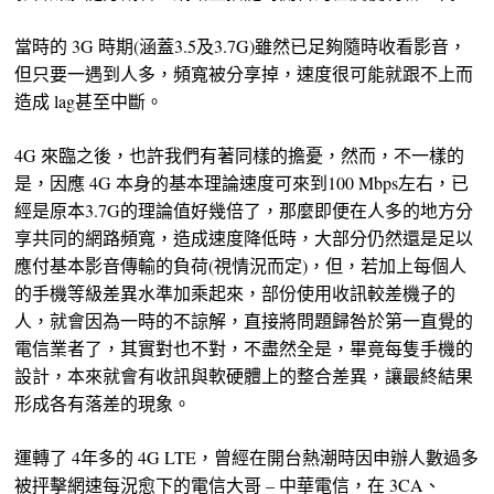
當時的 3G 時期(涵蓋3.5及3.7G)雖然已足夠隨時收看影音，
但只要一遇到人多，頻寬被分享掉，速度很可能就跟不上而
造成 lag甚至中斷。
4G 來臨之後，也許我們有著同樣的擔憂，然而，不一樣的
是，因應 4G 本身的基本理論速度可來到100 Mbps左右，已
經是原本3.7G的理論值好幾倍了，那麼即便在人多的地方分
享共同的網路頻寬，造成速度降低時，大部分仍然還是足以
應付基本影音傳輸的負荷(視情況而定)，但，若加上每個人
的手機等級差異水準加乘起來，部份使用收訊較差機子的
人，就會因為一時的不諒解，直接將問題歸咎於第一直覺的
電信業者了，其實對也不對，不盡然全是，畢竟每隻手機的
設計，本來就會有收訊與軟硬體上的整合差異，讓最終結果
形成各有落差的現象。
運轉了 4年多的 4G LTE，曾經在開台熱潮時因申辦人數過多
被抨擊網速每況愈下的電信大哥 – 中華電信，在 3CA、