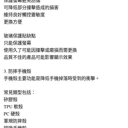
保護螢幕避免刮傷
可降低部分撞擊造成的損害
維持良好觸控靈敏度
更換方便
玻璃保護貼缺點
只能保護螢幕
使用久了可能因撞擊或磨損而需更換
品質不佳的產品可能影響顯示效果
3. 防摔手機殼
手機殼主要功能是降低手機掉落時受到的衝擊。
常見類型包括：
矽膠殼
TPU 軟殼
PC 硬殼
軍規防摔殼
磁吸手機殼