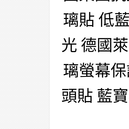
璃貼 低
光 德國
璃螢幕保
頭貼 藍