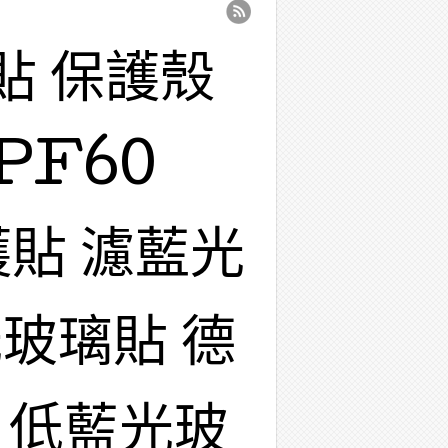
貼 保護殼
PF60
護貼 濾藍光
玻璃貼 德
 低藍光玻