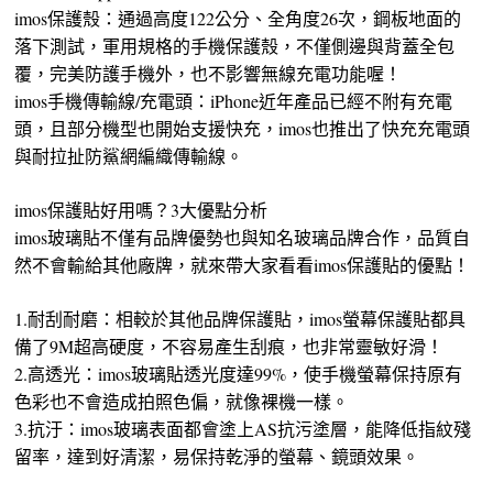
imos保護殼：通過高度122公分、全角度26次，鋼板地面的
落下測試，軍用規格的手機保護殼，不僅側邊與背蓋全包
覆，完美防護手機外，也不影響無線充電功能喔！
imos手機傳輸線/充電頭：iPhone近年產品已經不附有充電
頭，且部分機型也開始支援快充，imos也推出了快充充電頭
與耐拉扯防鯊網編織傳輸線。
imos保護貼好用嗎？3大優點分析
imos玻璃貼不僅有品牌優勢也與知名玻璃品牌合作，品質自
然不會輸給其他廠牌，就來帶大家看看imos保護貼的優點！
1.耐刮耐磨：相較於其他品牌保護貼，imos螢幕保護貼都具
備了9M超高硬度，不容易產生刮痕，也非常靈敏好滑！
2.高透光：imos玻璃貼透光度達99%，使手機螢幕保持原有
色彩也不會造成拍照色偏，就像裸機一樣。
3.抗汙：imos玻璃表面都會塗上AS抗污塗層，能降低指紋殘
留率，達到好清潔，易保持乾淨的螢幕、鏡頭效果。