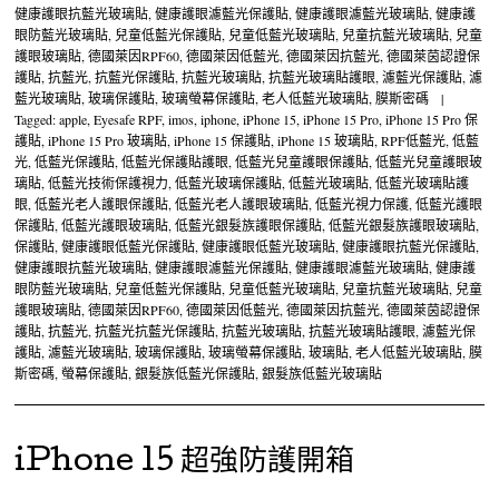
健康護眼抗藍光玻璃貼
,
健康護眼濾藍光保護貼
,
健康護眼濾藍光玻璃貼
,
健康護
眼防藍光玻璃貼
,
兒童低藍光保護貼
,
兒童低藍光玻璃貼
,
兒童抗藍光玻璃貼
,
兒童
護眼玻璃貼
,
德國萊因RPF60
,
德國萊因低藍光
,
德國萊因抗藍光
,
德國萊茵認證保
護貼
,
抗藍光
,
抗藍光保護貼
,
抗藍光玻璃貼
,
抗藍光玻璃貼護眼
,
濾藍光保護貼
,
濾
藍光玻璃貼
,
玻璃保護貼
,
玻璃螢幕保護貼
,
老人低藍光玻璃貼
,
膜斯密碼
|
Tagged:
apple
,
Eyesafe RPF
,
imos
,
iphone
,
iPhone 15
,
iPhone 15 Pro
,
iPhone 15 Pro 保
護貼
,
iPhone 15 Pro 玻璃貼
,
iPhone 15 保護貼
,
iPhone 15 玻璃貼
,
RPF低藍光
,
低藍
光
,
低藍光保護貼
,
低藍光保護貼護眼
,
低藍光兒童護眼保護貼
,
低藍光兒童護眼玻
璃貼
,
低藍光技術保護視力
,
低藍光玻璃保護貼
,
低藍光玻璃貼
,
低藍光玻璃貼護
眼
,
低藍光老人護眼保護貼
,
低藍光老人護眼玻璃貼
,
低藍光視力保護
,
低藍光護眼
保護貼
,
低藍光護眼玻璃貼
,
低藍光銀髮族護眼保護貼
,
低藍光銀髮族護眼玻璃貼
,
保護貼
,
健康護眼低藍光保護貼
,
健康護眼低藍光玻璃貼
,
健康護眼抗藍光保護貼
,
健康護眼抗藍光玻璃貼
,
健康護眼濾藍光保護貼
,
健康護眼濾藍光玻璃貼
,
健康護
眼防藍光玻璃貼
,
兒童低藍光保護貼
,
兒童低藍光玻璃貼
,
兒童抗藍光玻璃貼
,
兒童
護眼玻璃貼
,
德國萊因RPF60
,
德國萊因低藍光
,
德國萊因抗藍光
,
德國萊茵認證保
護貼
,
抗藍光
,
抗藍光抗藍光保護貼
,
抗藍光玻璃貼
,
抗藍光玻璃貼護眼
,
濾藍光保
護貼
,
濾藍光玻璃貼
,
玻璃保護貼
,
玻璃螢幕保護貼
,
玻璃貼
,
老人低藍光玻璃貼
,
膜
斯密碼
,
螢幕保護貼
,
銀髮族低藍光保護貼
,
銀髮族低藍光玻璃貼
iPhone 15 超強防護開箱