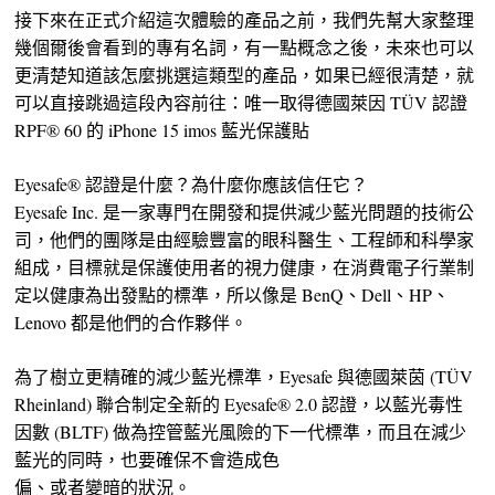
接下來在正式介紹這次體驗的產品之前，我們先幫大家整理
幾個爾後會看到的專有名詞，有一點概念之後，未來也可以
更清楚知道該怎麼挑選這類型的產品，如果已經很清楚，就
可以直接跳過這段內容前往：唯一取得德國萊因 TÜV 認證
RPF® 60 的 iPhone 15 imos 藍光保護貼
Eyesafe® 認證是什麼？為什麼你應該信任它？
Eyesafe Inc. 是一家專門在開發和提供減少藍光問題的技術公
司，他們的團隊是由經驗豐富的眼科醫生、工程師和科學家
組成，目標就是保護使用者的視力健康，在消費電子行業制
定以健康為出發點的標準，所以像是 BenQ、Dell、HP、
Lenovo 都是他們的合作夥伴。
為了樹立更精確的減少藍光標準，Eyesafe 與德國萊茵 (TÜV
Rheinland) 聯合制定全新的 Eyesafe® 2.0 認證，以藍光毒性
因數 (BLTF) 做為控管藍光風險的下一代標準，而且在減少
藍光的同時，也要確保不會造成色
偏、或者變暗的狀況。