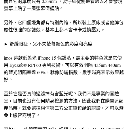
而且它的厚度只有 0.33mm ，要仔細從側邊看過去才會發現
螢幕上貼了一層螢幕保護貼。
另外，它四個邊角都有特別內縮，所以裝上原廠或者他牌包
覆性很強的保護殻，基本上都不會卡卡或擠壓到。
► 舒緩眼疲，又不失螢幕顯色的彩度和亮度
imos 這款低藍光 iPhone 15 保護貼，最主要的特色就是它使
用 Eyesafe® RPF60 專利技術，可以有效阻隔 435nm-440nm
的藍光阻隔率達 60%，就像防曬指數，數字越高表示效果越
好。
至於它是否真的過濾掉有害藍光呢？我們不是專業的實驗
室，目前也沒有任何隨身檢測的方法，因此我們在購買這類
產品時，就要選擇相信第三方公正單位給的認證，才可以避
免上繳智商稅了。