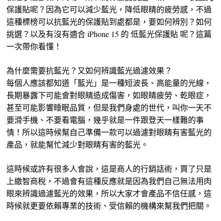
保護貼呢？因為它可以減少藍光，降低眼睛的疲勞感，不過
這種標榜可以抗藍光的保護貼到處都是，要如何辨別？如何
挑選？以及有沒有適合 iPhone 15 的 低藍光保護貼 呢？這篇
一次帶你看懂！
為什麼需要抗藍光？又如何辨識藍光過濾效果？
每個人應該都知道「藍光」是一種短波長、高能量的光線，
長期暴露下可能會對眼睛造成傷害，如眼睛疲勞、乾眼症，
甚至可能影響睡眠品質，但是我們身處的世代，叫你一天不
要滑手機、不要看電腦，幾乎就是一件跟登天一樣難的事
情！所以這時候幫自己準備一款可以過濾對眼睛有害藍光的
產品，就能幫忙減少對眼睛有害的藍光。
這時候或許有很多人會說，這是商人的行銷話術，買了只是
上繳智商稅，不過會有這種反應就是因為我們自己無法用肉
眼來辨識過濾藍光的效果，所以大家才會產品不信任感，這
時候就更要依賴專業的技術、受信賴的機構來幫我們把關。