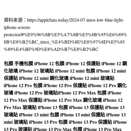
資料來源：https://applefans.today/2024-07-imos-low-blue-light-
iphone-screen-
protector/#%E9%96%8B%E5%A7%8B%E5%8B%95%E6%89%
8B%E8%B2%BC_imos_%E4%BD%8E%E8%97%8D%E5%85
%89%E4%BF%9D%E8%AD%B7%E8%B2%BC
包膜
手機包膜
iPhone 12 包膜
iPhone 12 保護貼
iPhone 12 鋼
化玻璃
iPhone 12 玻璃貼
iPhone 12 mini 包膜
iPhone 12 mini
保護貼
iPhone 12 mini 鋼化玻璃
iPhone 12 mini 玻璃貼
iPhone 12 Pro 包膜
iPhone 12 Pro 保護貼
iPhone 12 Pro 鋼化
玻璃
iPhone 12 Pro 玻璃貼
iPhone 12 Pro Max 包膜
iPhone
12 Pro Max 保護貼
iPhone 12 Pro Max 鋼化玻璃
iPhone 12
Pro Max 玻璃貼
iPhone 13 包膜
iPhone 13 保護貼
iPhone 13
玻璃貼
iPhone 13 mini 包膜
iPhone 13 mini 保護貼
iPhone 13
mini 玻璃貼
iPhone 13 Pro 包膜
iPhone 13 Pro 保護貼
iPhone
13 Pro 玻璃貼
iPhone 13 Pro Max 包膜
iPhone 13 Pro Max