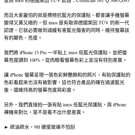
查詢 imos 的德國萊因 TÜV 認證：Certificate No. Q 50632095
而且大家最怕的就是標榜抗藍光的保護貼，都會讓手機螢幕
變得又黃又暗的，但 imos 是有取得德國萊因 TÜV 的新一代
認證，它就必需做到減緩有害藍光傷害的同時，維持螢幕該
有的顯色、亮度。
我們將 iPhone 15 Pro 一半貼上 imos 低藍光保護貼，並把螢
幕亮度調到 100%，從肉眼看螢幕色彩上並沒有特別差異。
讓 iPhone 螢幕呈現一張色彩鮮艷飽和的照片，有貼保護貼的
色彩看起來也沒有被影響，這也符合產品的確在過濾藍光
後，還維持高的螢幕亮度與彩度。
另外，我們直接拍一張有貼 imos 低藍光保護貼，與 iPhone
裸機來對比，是不是看不出什麼差異。
► 疏油疏水，9H 硬度玻璃不怕刮