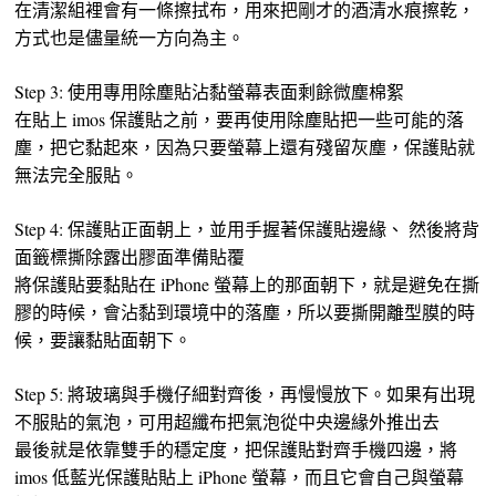
在清潔組裡會有一條擦拭布，用來把剛才的酒清水痕擦乾，
方式也是儘量統一方向為主。
Step 3: 使用專用除塵貼沾黏螢幕表面剩餘微塵棉絮
在貼上 imos 保護貼之前，要再使用除塵貼把一些可能的落
塵，把它黏起來，因為只要螢幕上還有殘留灰塵，保護貼就
無法完全服貼。
Step 4: 保護貼正面朝上，並用手握著保護貼邊緣、 然後將背
面籤標撕除露出膠面準備貼覆
將保護貼要黏貼在 iPhone 螢幕上的那面朝下，就是避免在撕
膠的時候，會沾黏到環境中的落塵，所以要撕開離型膜的時
候，要讓黏貼面朝下。
Step 5: 將玻璃與手機仔細對齊後，再慢慢放下。如果有出現
不服貼的氣泡，可用超纖布把氣泡從中央邊緣外推出去
最後就是依靠雙手的穩定度，把保護貼對齊手機四邊，將
imos 低藍光保護貼貼上 iPhone 螢幕，而且它會自己與螢幕