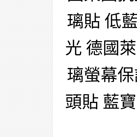
璃貼 低
光 德國
璃螢幕保
頭貼 藍