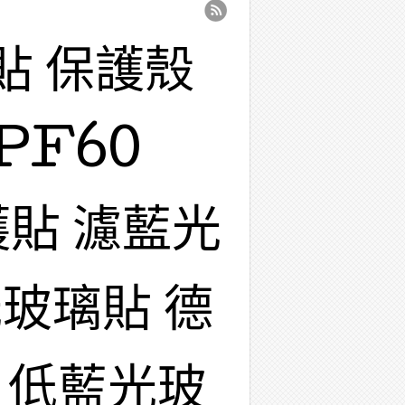
貼 保護殼
PF60
護貼 濾藍光
玻璃貼 德
 低藍光玻