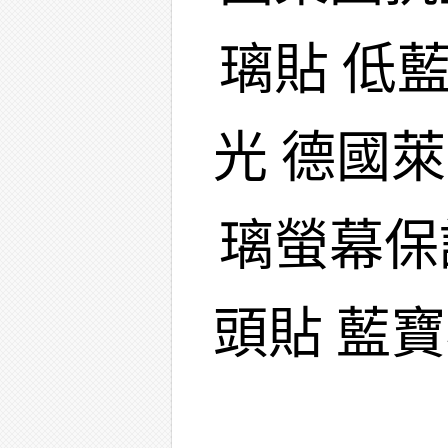
璃貼 低
光 德國
璃螢幕保
頭貼 藍