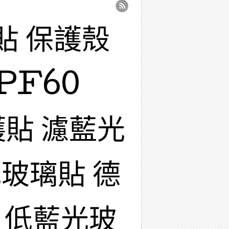
貼 保護殼
PF60
護貼 濾藍光
玻璃貼 德
 低藍光玻