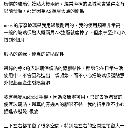
廉價的玻璃保護貼大概兩周，經常摩擦的區域就會變得沒有
以前滑順，那是因為AS塗層太薄的關係
imos 的康寧玻璃是我用過最耐用的，我的使用頻率非常高，
一般的玻璃保貼大概兩周AS塗層就磨掉了，但康寧至少可以
撐到9個月
服貼的邊緣、優異的背貼黏性
邊緣的導R角與玻璃保護貼的背膠黏性，都讓你在日常生活
使用中，不會因為進出口袋頻繁，而不小心把玻璃保護貼意
外掀起而產生裂痕氣泡
我有幾隻Android 手機，因為沒康寧可用，只好去買淘寶的
便宜玻璃貼，還真的有幾片的膠很不黏，我的指甲還不小心
插進去縫隙..很痛
上下左右都預留了很多空間，特別是左右的空間還預留大一