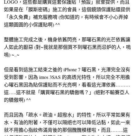
LOGO，這些都是購買這套保護貼「預設」就會提供，而且
如果是在「膜斯密碼」施工的會員，這個鏡頭保護貼還提供
「永久免費」補充服務唷 (你知道的，有時候會不小心弄掉
這顆圓圓的小保護貼啊) ^^
整體施工完成之後，機身依舊閃亮，那曜石黑的光芒依舊讓
人如此的厭惡 (對~我就是那個買不到曜石黑而忌妒的人，嗚
嗚) ~..~
但是看到這施工結束之後的 iPhone 7 曜石黑，光澤完全沒有
受到影響，因為 imos 3SAS 的高透光特性，所以完全不用擔
心曜石黑因為貼保護貼而不光亮啊，看看這光澤依舊………
這…..這不就是「購買曜石黑的驕傲嗎？」(絕對不輸賽亞人
的驕傲啊) ^^
而且因為「疏水。疏油。超撥水」的特性，所以平常如果有
水、有油的附著，不僅可以隔絕也可以降低沾黏，如此一來
就不用擔心指紋佈滿背後的那個醜醜模樣啦，而且……..這