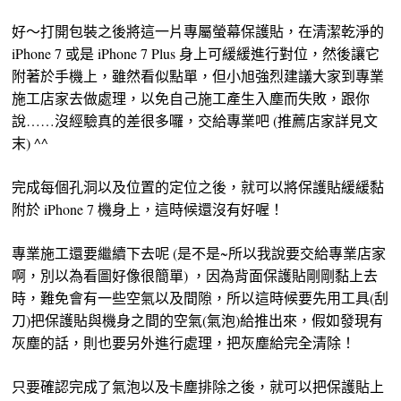
好～打開包裝之後將這一片專屬螢幕保護貼，在清潔乾淨的
iPhone 7 或是 iPhone 7 Plus 身上可緩緩進行對位，然後讓它
附著於手機上，雖然看似點單，但小旭強烈建議大家到專業
施工店家去做處理，以免自己施工產生入塵而失敗，跟你
說……沒經驗真的差很多囉，交給專業吧 (推薦店家詳見文
末) ^^
完成每個孔洞以及位置的定位之後，就可以將保護貼緩緩黏
附於 iPhone 7 機身上，這時候還沒有好喔！
專業施工還要繼續下去呢 (是不是~所以我說要交給專業店家
啊，別以為看圖好像很簡單) ，因為背面保護貼剛剛黏上去
時，難免會有一些空氣以及間隙，所以這時候要先用工具(刮
刀)把保護貼與機身之間的空氣(氣泡)給推出來，假如發現有
灰塵的話，則也要另外進行處理，把灰塵給完全清除！
只要確認完成了氣泡以及卡塵排除之後，就可以把保護貼上