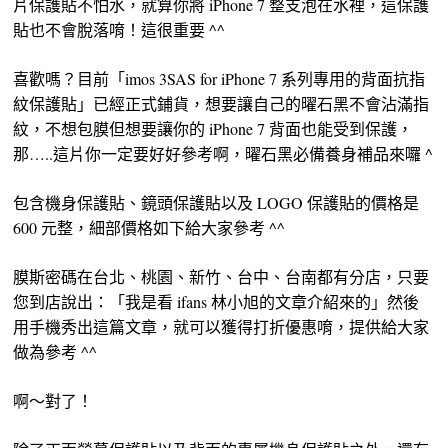
片保護貼不怕水，就算你將 iPhone 7 整支泡在水裡，這保護
貼也不會脫落唷！這很重要 ^^
喜歡嗎？目前「imos 3SAS for iPhone 7 系列專用的背面抗指
紋保護貼」已經正式鋪貨，想要讓自己的曜石黑不會沾滿指
紋，不想包膜但想要讓你的 iPhone 7 背面也能受到保護，
那…..這片你一定要好好參考啊，曜石黑必備養身補品來囉 ^
包含機身保護貼、鏡頭保護貼以及 LOGO 保護貼的價格是
600 元整，細部價格如下給大家參考 ^^
膜斯密碼在台北、桃園、新竹、台中、台南都有分店，只要
您到店說出：「我是看 ifans 林小旭的文章介紹來的」然後
用手機秀出這篇文章，就可以獲得打折優惠唷，提供給大家
做為參考 ^^
啊～對了！