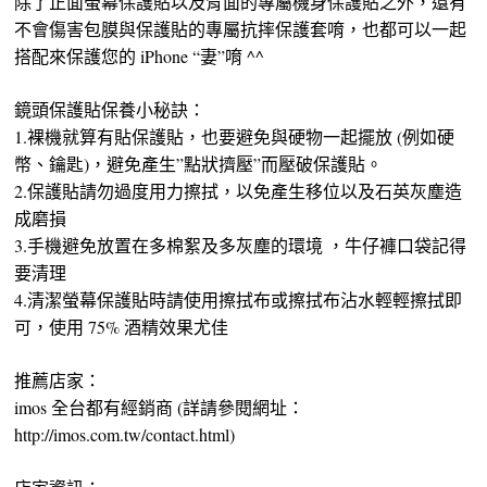
除了正面螢幕保護貼以及背面的專屬機身保護貼之外，還有
不會傷害包膜與保護貼的專屬抗摔保護套唷，也都可以一起
搭配來保護您的 iPhone “妻”唷 ^^
鏡頭保護貼保養小秘訣：
1.裸機就算有貼保護貼，也要避免與硬物一起擺放 (例如硬
幣、鑰匙)，避免產生”點狀擠壓”而壓破保護貼。
2.保護貼請勿過度用力擦拭，以免產生移位以及石英灰塵造
成磨損
3.手機避免放置在多棉絮及多灰塵的環境 ，牛仔褲口袋記得
要清理
4.清潔螢幕保護貼時請使用擦拭布或擦拭布沾水輕輕擦拭即
可，使用 75% 酒精效果尤佳
推薦店家：
imos 全台都有經銷商 (詳請參閱網址：
http://imos.com.tw/contact.html)