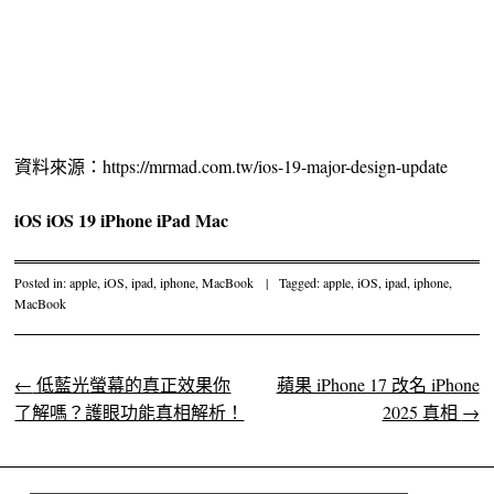
資料來源：https://mrmad.com.tw/ios-19-major-design-update
iOS
iOS 19
iPhone
iPad
Mac
Posted in:
apple
,
iOS
,
ipad
,
iphone
,
MacBook
|
Tagged:
apple
,
iOS
,
ipad
,
iphone
,
MacBook
←
低藍光螢幕的真正效果你
蘋果 iPhone 17 改名 iPhone
Post navigation
了解嗎？護眼功能真相解析！
2025 真相
→