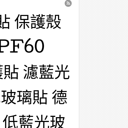
貼 保護殼
PF60
護貼 濾藍光
玻璃貼 德
 低藍光玻