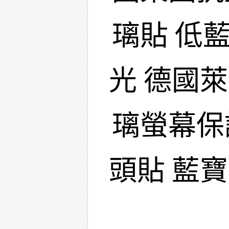
璃貼 低
光 德國
璃螢幕保
頭貼 藍