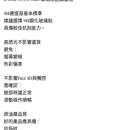
9H硬度是基本標準
建議選擇 9H鋼化玻璃貼
具備較佳抗刮能力。
高透光不影響畫質
避免：
螢幕變暗
色彩偏差
不影響Face ID與觸控
需確認：
臉部辨識正常
滑動操作順暢
疏油層品質
好的產品應具備：
抗指紋