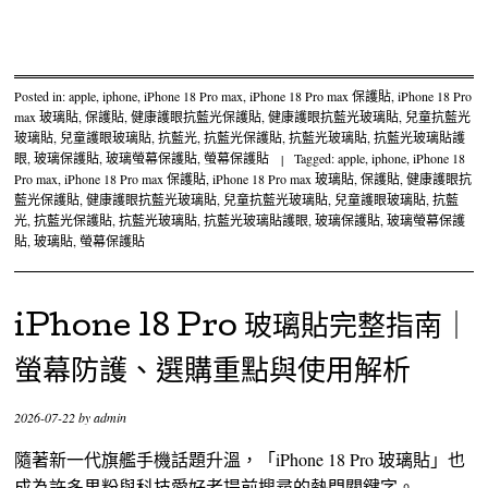
Posted in:
apple
,
iphone
,
iPhone 18 Pro max
,
iPhone 18 Pro max 保護貼
,
iPhone 18 Pro
max 玻璃貼
,
保護貼
,
健康護眼抗藍光保護貼
,
健康護眼抗藍光玻璃貼
,
兒童抗藍光
玻璃貼
,
兒童護眼玻璃貼
,
抗藍光
,
抗藍光保護貼
,
抗藍光玻璃貼
,
抗藍光玻璃貼護
眼
,
玻璃保護貼
,
玻璃螢幕保護貼
,
螢幕保護貼
|
Tagged:
apple
,
iphone
,
iPhone 18
Pro max
,
iPhone 18 Pro max 保護貼
,
iPhone 18 Pro max 玻璃貼
,
保護貼
,
健康護眼抗
藍光保護貼
,
健康護眼抗藍光玻璃貼
,
兒童抗藍光玻璃貼
,
兒童護眼玻璃貼
,
抗藍
光
,
抗藍光保護貼
,
抗藍光玻璃貼
,
抗藍光玻璃貼護眼
,
玻璃保護貼
,
玻璃螢幕保護
貼
,
玻璃貼
,
螢幕保護貼
iPhone 18 Pro 玻璃貼完整指南｜
螢幕防護、選購重點與使用解析
2026-07-22
by
admin
隨著新一代旗艦手機話題升溫，「iPhone 18 Pro 玻璃貼」也
成為許多果粉與科技愛好者提前搜尋的熱門關鍵字。