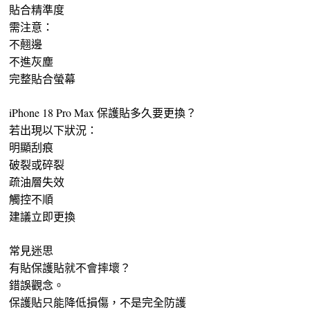
貼合精準度
需注意：
不翹邊
不進灰塵
完整貼合螢幕
iPhone 18 Pro Max 保護貼多久要更換？
若出現以下狀況：
明顯刮痕
破裂或碎裂
疏油層失效
觸控不順
建議立即更換
常見迷思
有貼保護貼就不會摔壞？
錯誤觀念。
保護貼只能降低損傷，不是完全防護