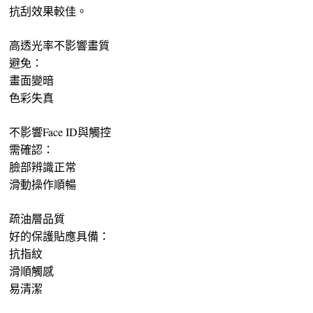
抗刮效果較佳。
高透光率不影響畫質
避免：
畫面變暗
色彩失真
不影響Face ID與觸控
需確認：
臉部辨識正常
滑動操作順暢
疏油層品質
好的保護貼應具備：
抗指紋
滑順觸感
易清潔