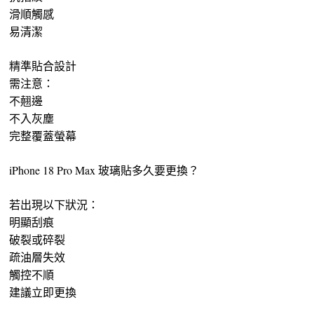
滑順觸感
易清潔
精準貼合設計
需注意：
不翹邊
不入灰塵
完整覆蓋螢幕
iPhone 18 Pro Max 玻璃貼多久要更換？
若出現以下狀況：
明顯刮痕
破裂或碎裂
疏油層失效
觸控不順
建議立即更換