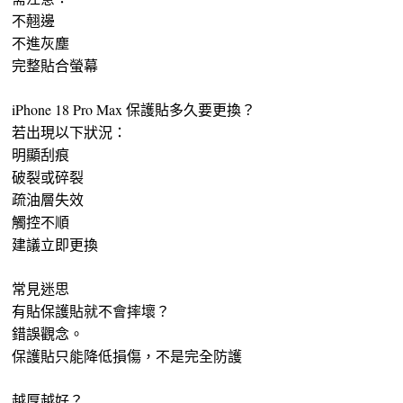
不翹邊
不進灰塵
完整貼合螢幕
iPhone 18 Pro Max 保護貼多久要更換？
若出現以下狀況：
明顯刮痕
破裂或碎裂
疏油層失效
觸控不順
建議立即更換
常見迷思
有貼保護貼就不會摔壞？
錯誤觀念。
保護貼只能降低損傷，不是完全防護
越厚越好？