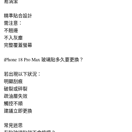
易清潔
精準貼合設計
需注意：
不翹邊
不入灰塵
完整覆蓋螢幕
iPhone 18 Pro Max 玻璃貼多久要更換？
若出現以下狀況：
明顯刮痕
破裂或碎裂
疏油層失效
觸控不順
建議立即更換
常見迷思