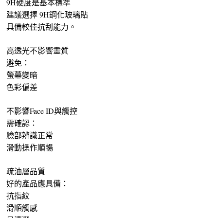
9H硬度是基本標準
建議選擇 9H鋼化玻璃貼
具備較佳抗刮能力。
高透光不影響畫質
避免：
螢幕變暗
色彩偏差
不影響Face ID與觸控
需確認：
臉部辨識正常
滑動操作順暢
疏油層品質
好的產品應具備：
抗指紋
滑順觸感