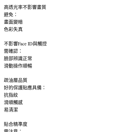
高透光率不影響畫質
避免：
畫面變暗
色彩失真
不影響Face ID與觸控
需確認：
臉部辨識正常
滑動操作順暢
疏油層品質
好的保護貼應具備：
抗指紋
滑順觸感
易清潔
貼合精準度
需注意：