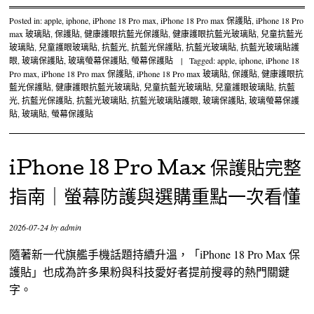
Posted in:
apple
,
iphone
,
iPhone 18 Pro max
,
iPhone 18 Pro max 保護貼
,
iPhone 18 Pro
max 玻璃貼
,
保護貼
,
健康護眼抗藍光保護貼
,
健康護眼抗藍光玻璃貼
,
兒童抗藍光
玻璃貼
,
兒童護眼玻璃貼
,
抗藍光
,
抗藍光保護貼
,
抗藍光玻璃貼
,
抗藍光玻璃貼護
眼
,
玻璃保護貼
,
玻璃螢幕保護貼
,
螢幕保護貼
|
Tagged:
apple
,
iphone
,
iPhone 18
Pro max
,
iPhone 18 Pro max 保護貼
,
iPhone 18 Pro max 玻璃貼
,
保護貼
,
健康護眼抗
藍光保護貼
,
健康護眼抗藍光玻璃貼
,
兒童抗藍光玻璃貼
,
兒童護眼玻璃貼
,
抗藍
光
,
抗藍光保護貼
,
抗藍光玻璃貼
,
抗藍光玻璃貼護眼
,
玻璃保護貼
,
玻璃螢幕保護
貼
,
玻璃貼
,
螢幕保護貼
iPhone 18 Pro Max 保護貼完整
指南｜螢幕防護與選購重點一次看懂
2026-07-24
by
admin
隨著新一代旗艦手機話題持續升溫，「iPhone 18 Pro Max 保
護貼」也成為許多果粉與科技愛好者提前搜尋的熱門關鍵
字。