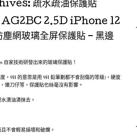
hives:
疏水疏油保護貼
 AG2BC 2.5D iPhone 12
寧防塵網玻璃全屏保護貼 – 黑邊
os 自家技術研發出來的玻璃保護貼！
硬度，9H 的意思是用 9H 鉛筆劃都不會刮傷的等級)，硬度
不傷，連刀仔等，保護貼也絲毫沒有影響。
把水漬油漬抹去。
。
而且不會輕易損壞和破爛。