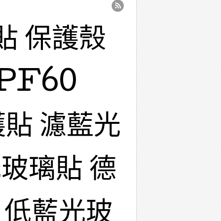
貼 保護殼
PF60
護貼 濾藍光
玻璃貼 德
 低藍光玻