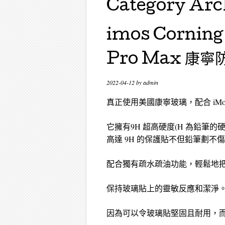
Category Arc
imos Corning
Pro Max 康
2022-04-12
by
admin
真正使用美國康寧玻璃，配合 iM
它擁有9H 超高硬度(H 為鉛筆的
高達 9H 的保護貼不但鉛筆劃
配合獨有疏水疏油功能，輕鬆地
保持玻璃貼上的靈敏反應和潔淨
因為可以令玻璃貼堅固且耐用，