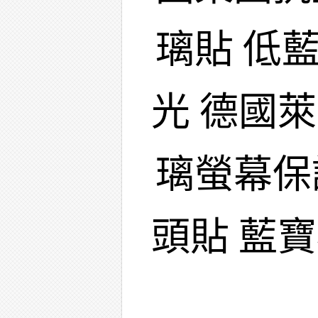
璃貼 低
光 德國
璃螢幕保
頭貼 藍