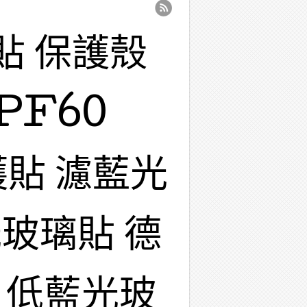
貼 保護殼
PF60
護貼 濾藍光
玻璃貼 德
 低藍光玻