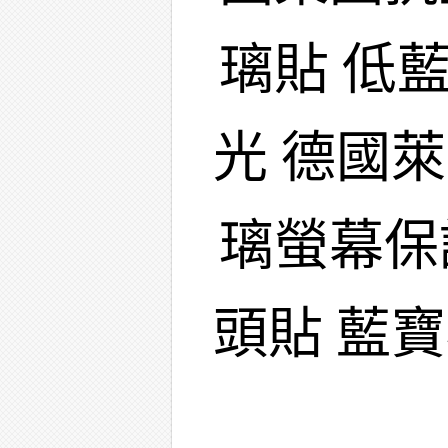
璃貼 低
光 德國
璃螢幕保
頭貼 藍